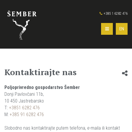
+385 1 6282 476
EN
Kontaktirajte nas
Poljoprivredno gospodarstvo Šember
Donji Pavlovčani 11b,
10 450 Jastrebarsko
T:
+3851 6282 476
M:
+385 91 6282 476
Slobodno nas kontaktirajte putem telefona, e-maila ili kontakt