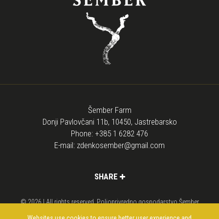
Šember Farm
Donji Pavlovčani 11b, 10450, Jastrebarsko
Phone:
+385 1 6282 476
E-mail:
zdenkosember@gmail.com
SHARE
© 2026 | All rights reserved. Poljoprivredno gospodarstvo Šember
Web design
di
media
Websites use cookies to ensure better user experience and