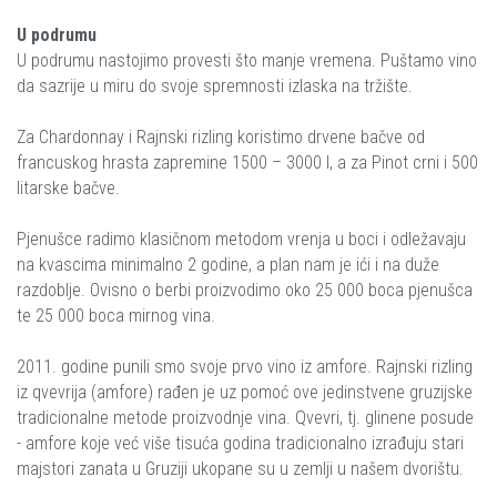
U podrumu
U podrumu nastojimo provesti što manje vremena. Puštamo vino
da sazrije u miru do svoje spremnosti izlaska na tržište.
Za Chardonnay i Rajnski rizling koristimo drvene bačve od
francuskog hrasta zapremine 1500 – 3000 l, a za Pinot crni i 500
litarske bačve.
Pjenušce radimo klasičnom metodom vrenja u boci i odležavaju
na kvascima minimalno 2 godine, a plan nam je ići i na duže
razdoblje. Ovisno o berbi proizvodimo oko 25 000 boca pjenušca
te 25 000 boca mirnog vina.
2011. godine punili smo svoje prvo vino iz amfore. Rajnski rizling
iz qvevrija (amfore) rađen je uz pomoć ove jedinstvene gruzijske
tradicionalne metode proizvodnje vina. Qvevri, tj. glinene posude
- amfore koje već više tisuća godina tradicionalno izrađuju stari
majstori zanata u Gruziji ukopane su u zemlji u našem dvorištu.