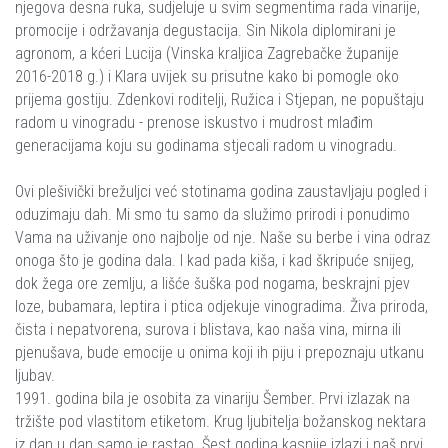
njegova desna ruka, sudjeluje u svim segmentima rada vinarije,
promocije i održavanja degustacija. Sin Nikola diplomirani je
agronom, a kćeri Lucija (Vinska kraljica Zagrebačke županije
2016-2018 g.) i Klara uvijek su prisutne kako bi pomogle oko
prijema gostiju. Zdenkovi roditelji, Ružica i Stjepan, ne popuštaju
radom u vinogradu - prenose iskustvo i mudrost mlađim
generacijama koju su godinama stjecali radom u vinogradu.
Ovi plešivički brežuljci već stotinama godina zaustavljaju pogled i
oduzimaju dah. Mi smo tu samo da služimo prirodi i ponudimo
Vama na uživanje ono najbolje od nje. Naše su berbe i vina odraz
onoga što je godina dala. I kad pada kiša, i kad škripuće snijeg,
dok žega ore zemlju, a lišće šuška pod nogama, beskrajni pjev
loze, bubamara, leptira i ptica odjekuje vinogradima. Živa priroda,
čista i nepatvorena, surova i blistava, kao naša vina, mirna ili
pjenušava, bude emocije u onima koji ih piju i prepoznaju utkanu
ljubav.
1991. godina bila je osobita za vinariju Šember. Prvi izlazak na
tržište pod vlastitom etiketom. Krug ljubitelja božanskog nektara
iz dan u dan samo je rastao. Šest godina kasnije izlazi i naš prvi