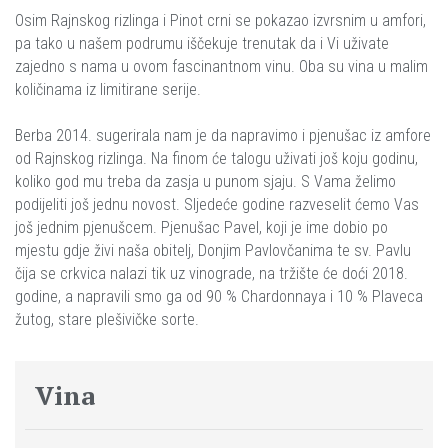
Osim Rajnskog rizlinga i Pinot crni se pokazao izvrsnim u amfori,
pa tako u našem podrumu iščekuje trenutak da i Vi uživate
zajedno s nama u ovom fascinantnom vinu. Oba su vina u malim
količinama iz limitirane serije.
Berba 2014. sugerirala nam je da napravimo i pjenušac iz amfore
od Rajnskog rizlinga. Na finom će talogu uživati još koju godinu,
koliko god mu treba da zasja u punom sjaju. S Vama želimo
podijeliti još jednu novost. Sljedeće godine razveselit ćemo Vas
još jednim pjenušcem. Pjenušac Pavel, koji je ime dobio po
mjestu gdje živi naša obitelj, Donjim Pavlovčanima te sv. Pavlu
čija se crkvica nalazi tik uz vinograde, na tržište će doći 2018.
godine, a napravili smo ga od 90 % Chardonnaya i 10 % Plaveca
žutog, stare plešivičke sorte.
Vina