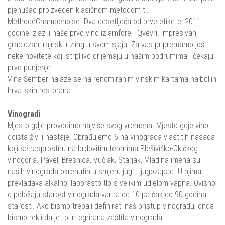
pjenušac proizveden klasičnom metodom tj.
MéthodeChampenoise. Dva desetljeća od prve etikete, 2011.
godine izlazi i naše prvo vino iz amfore - Qvevri. Impresivan,
graciozan, rajnski rizling u svom sjaju. Za vas pripremamo još
neke novitete koji strpljivo drijemaju u našim podrumima i čekaju
prvo punjenje.
Vina Šember nalaze se na renomiranim vinskim kartama najboljih
hrvatskih restorana.
Vinogradi
Mjesto gdje provodimo najviše svog vremena. Mjesto gdje vino
doista živi i nastaje. Obrađujemo 6 ha vinograda vlastitih nasada
koji se rasprostiru na brdovitim terenima Plešivićko-Okićkog
vinogorja. Pavel, Bresnica, Vučjak, Starjak, Mladina imena su
naših vinograda okrenutih u smjeru jug – jugozapad. U njima
prevladava alkalno, laporasto tlo s velikim udjelom vapna. Ovisno
o položaju starost vinograda varira od 10 pa čak do 90 godina
starosti. Ako bismo trebali definirati naš pristup vinogradu, onda
bismo rekli da je to integrirana zaštita vinograda.