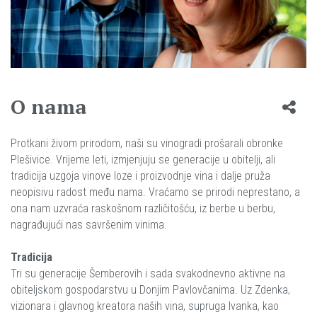
O nama
Protkani živom prirodom, naši su vinogradi prošarali obronke
Plešivice. Vrijeme leti, izmjenjuju se generacije u obitelji, ali
tradicija uzgoja vinove loze i proizvodnje vina i dalje pruža
neopisivu radost među nama. Vraćamo se prirodi neprestano, a
ona nam uzvraća raskošnom različitošću, iz berbe u berbu,
nagrađujući nas savršenim vinima.
Tradicija
Tri su generacije Šemberovih i sada svakodnevno aktivne na
obiteljskom gospodarstvu u Donjim Pavlovčanima. Uz Zdenka,
vizionara i glavnog kreatora naših vina, supruga Ivanka, kao